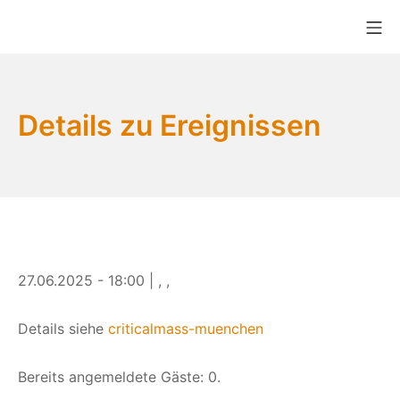
Zum
Mo
Inhalt
Bikekitchen München e.V.
springen
Details zu Ereignissen
27.06.2025 - 18:00 | , ,
Details siehe
criticalmass-muenchen
Bereits angemeldete Gäste: 0.