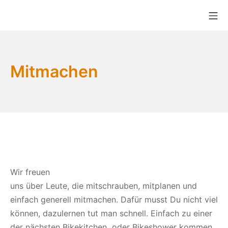
Zum
Mo
Inhalt
Bikekitchen München e.V.
springen
Mitmachen
Wir freuen
uns über Leute, die mitschrauben, mitplanen und
einfach generell mitmachen. Dafür musst Du nicht viel
können, dazulernen tut man schnell. Einfach zu einer
der nächsten Bikekitchen oder Bikeshower kommen