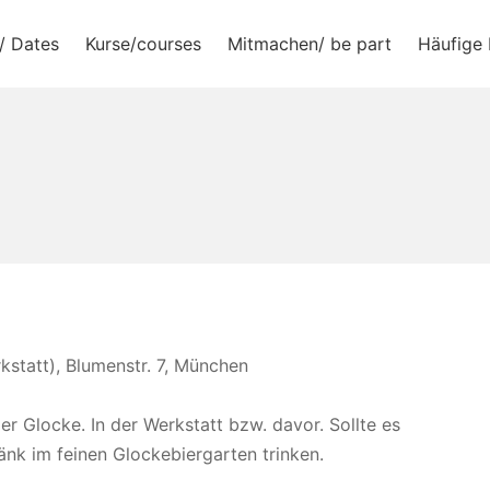
/ Dates
Kurse/courses
Mitmachen/ be part
Häufige 
e.V.
statt), Blumenstr. 7, München
r Glocke. In der Werkstatt bzw. davor. Sollte es
änk im feinen Glockebiergarten trinken.