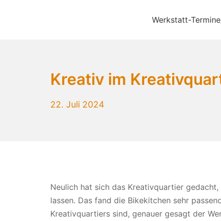
Zum
Inhalt
Werkstatt-Termine
Bikekitchen München 
springen
Kreativ im Kreativquar
22.
22. Juli 2024
Juli
2024
Neulich hat sich das Kreativquartier gedacht,
lassen. Das fand die Bikekitchen sehr passend,
Kreativquartiers sind, genauer gesagt der W