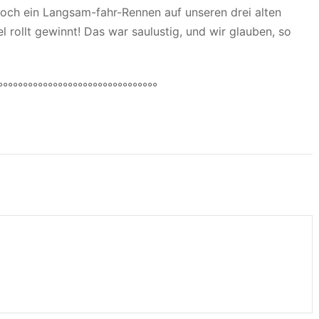
noch ein Langsam-fahr-Rennen auf unseren drei alten
el rollt gewinnt! Das war saulustig, und wir glauben, so
°°°°°°°°°°°°°°°°°°°°°°°°°°°°°°°°
v
vquartier