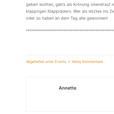
geben wollten, gab’s als Krönung obendrauf 
klapprigen Klapprädern. Wer als letztes ins Zi
oder so haben an dem Tag alle gewonnen!
°°°°°°°°°°°°°°°°°°°°°°°°°°°°°°°°°°°°°°°°°°°°°°°°°
zu
Abgeheftet unter
Events
•
Keine Kommentare
Kreati
im
Kreati
Annette