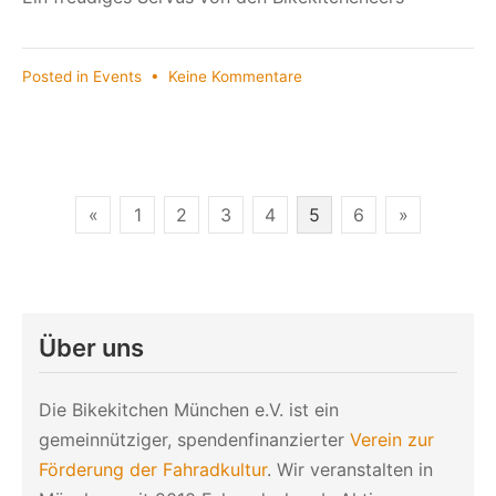
zu
Posted in
Events
•
Keine Kommentare
Oans,
zwoa,
drei,
bikekitchen!
Seitennummerierung
«
1
2
3
4
5
6
»
der
Beiträge
Über uns
Die Bikekitchen München e.V. ist ein
gemeinnütziger, spendenfinanzierter
Verein zur
Förderung der Fahradkultur
. Wir veranstalten in