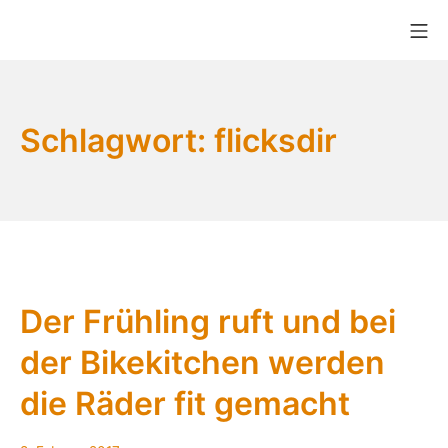
Zum
Mo
Inhalt
Bikekitchen München e.V.
springen
Schlagwort:
flicksdir
Der Frühling ruft und bei
der Bikekitchen werden
die Räder fit gemacht