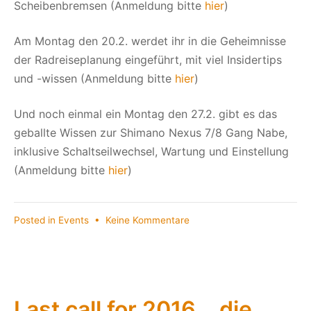
Scheibenbremsen (Anmeldung bitte
hier
)
Am Montag den 20.2. werdet ihr in die Geheimnisse
der Radreiseplanung eingeführt, mit viel Insidertips
und -wissen (Anmeldung bitte
hier
)
Und noch einmal ein Montag den 27.2. gibt es das
geballte Wissen zur Shimano Nexus 7/8 Gang Nabe,
inklusive Schaltseilwechsel, Wartung und Einstellung
(Anmeldung bitte
hier
)
zu
Posted in
Events
•
Keine Kommentare
Der
Frühling
ruft
und
bei
Last call for 2016….die