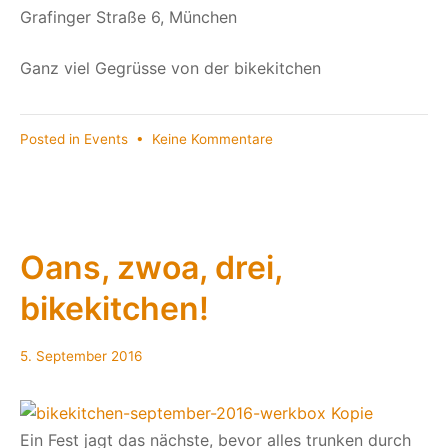
Grafinger Straße 6, München
Ganz viel Gegrüsse von der bikekitchen
zu
Posted in
Events
•
Keine Kommentare
Auf
Bladln
radln
bikekitchen
***13.10.2016***
Oans, zwoa, drei,
bikekitchen!
5. September 2016
Ein Fest jagt das nächste, bevor alles trunken durch