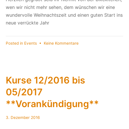
wen wir nicht mehr sehen, dem wünschen wir eine
wundervolle Weihnachtszeit und einen guten Start ins
neue verrückte Jahr
zu
Posted in
Events
•
Keine Kommentare
Last
call
for
2016….die
bikekitchen
Kurse 12/2016 bis
geht
05/2017
in
die
**Vorankündigung**
letzte
Runde
diesen
3. Dezember 2016
Donnerstag