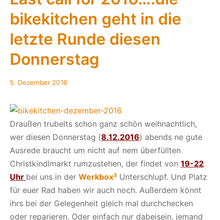
der
bikekitchen geht in die
Bikekitchen
werden
letzte Runde diesen
die
Räder
Donnerstag
fit
gemacht
5. Dezember 2016
Draußen trubelts schon ganz schön weihnachtlich,
wer diesen Donnerstag (
8.12.2016
) abends ne gute
Ausrede braucht um nicht auf nem überfüllten
Christkindlmarkt rumzustehen, der findet von
19-22
Uhr
bei uns in der
Werkbox³
Unterschlupf. Und Platz
für euer Rad haben wir auch noch. Außerdem könnt
ihrs bei der Gelegenheit gleich mal durchchecken
oder reparieren. Oder einfach nur dabeisein, jemand