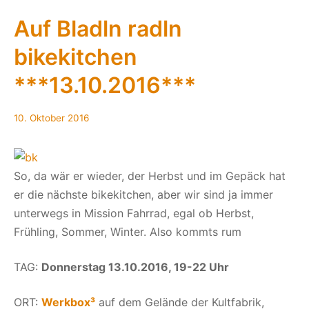
05/2017
**Vorank
Auf Bladln radln
bikekitchen
***13.10.2016***
10.
10. Oktober 2016
Oktober
2016
So, da wär er wieder, der Herbst und im Gepäck hat
er die nächste bikekitchen, aber wir sind ja immer
unterwegs in Mission Fahrrad, egal ob Herbst,
Frühling, Sommer, Winter. Also kommts rum
TAG:
Donnerstag 13.10.2016, 19-22 Uhr
ORT:
Werkbox³
auf dem Gelände der Kultfabrik,