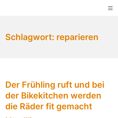
Zum
Mo
Inhalt
Bikekitchen München e.V.
springen
Schlagwort:
reparieren
Der Frühling ruft und bei
der Bikekitchen werden
die Räder fit gemacht