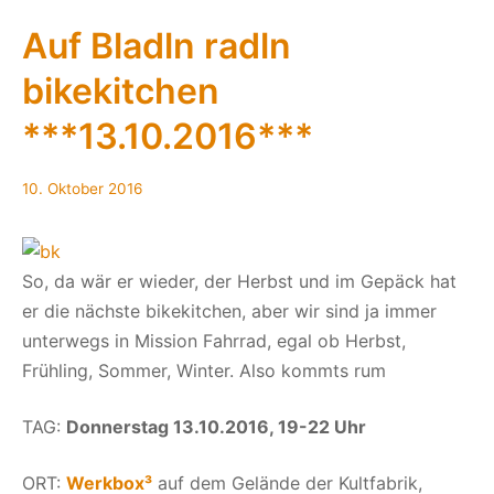
05/2017
**Vorank
Auf Bladln radln
bikekitchen
***13.10.2016***
10.
10. Oktober 2016
Oktober
2016
So, da wär er wieder, der Herbst und im Gepäck hat
er die nächste bikekitchen, aber wir sind ja immer
unterwegs in Mission Fahrrad, egal ob Herbst,
Frühling, Sommer, Winter. Also kommts rum
TAG:
Donnerstag 13.10.2016, 19-22 Uhr
ORT:
Werkbox³
auf dem Gelände der Kultfabrik,