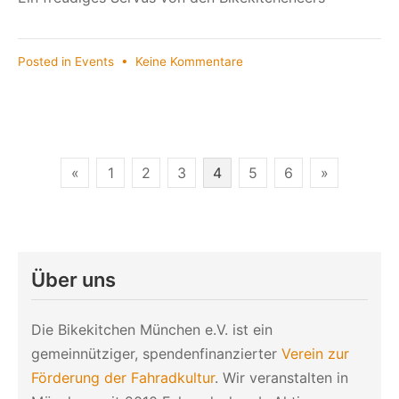
zu
Posted in
Events
•
Keine Kommentare
Oans,
zwoa,
drei,
bikekitchen!
Seitennummerierung
«
1
2
3
4
5
6
»
der
Beiträge
Über uns
Die Bikekitchen München e.V. ist ein
gemeinnütziger, spendenfinanzierter
Verein zur
Förderung der Fahradkultur
. Wir veranstalten in