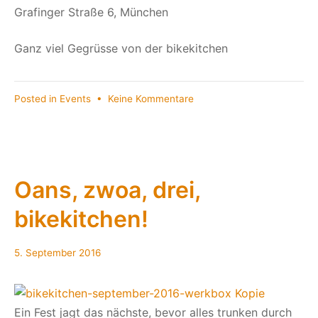
Grafinger Straße 6, München
Ganz viel Gegrüsse von der bikekitchen
zu
Posted in
Events
•
Keine Kommentare
Auf
Bladln
radln
bikekitchen
***13.10.2016***
Oans, zwoa, drei,
bikekitchen!
5. September 2016
Ein Fest jagt das nächste, bevor alles trunken durch