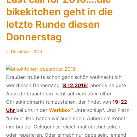
der
bikekitchen geht in die
Bikekitchen
werden
letzte Runde diesen
die
Räder
Donnerstag
fit
gemacht
5. Dezember 2016
Draußen trubelts schon ganz schön weihnachtlich,
wer diesen Donnerstag (
8.12.2016
) abends ne gute
Ausrede braucht um nicht auf nem überfüllten
Christkindlmarkt rumzustehen, der findet von
19-22
Uhr
bei uns in der
Werkbox³
Unterschlupf. Und Platz
für euer Rad haben wir auch noch. Außerdem könnt
ihrs bei der Gelegenheit gleich mal durchchecken
oder reparieren. Oder einfach nur dabeisein, jemand