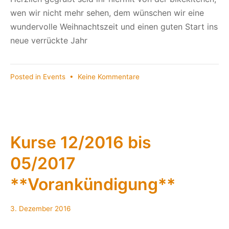
wen wir nicht mehr sehen, dem wünschen wir eine
wundervolle Weihnachtszeit und einen guten Start ins
neue verrückte Jahr
zu
Posted in
Events
•
Keine Kommentare
Last
call
for
2016….die
bikekitchen
Kurse 12/2016 bis
geht
05/2017
in
die
**Vorankündigung**
letzte
Runde
diesen
3. Dezember 2016
Donnerstag