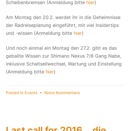
Scheibenbremsen (Anmeldung bitte
hier
)
Am Montag den 20.2. werdet ihr in die Geheimnisse
der Radreiseplanung eingeführt, mit viel Insidertips
und -wissen (Anmeldung bitte
hier
)
Und noch einmal ein Montag den 27.2. gibt es das
geballte Wissen zur Shimano Nexus 7/8 Gang Nabe,
inklusive Schaltseilwechsel, Wartung und Einstellung
(Anmeldung bitte
hier
)
zu
Posted in
Events
•
Keine Kommentare
Der
Frühling
ruft
und
bei
Last call for 2016….die