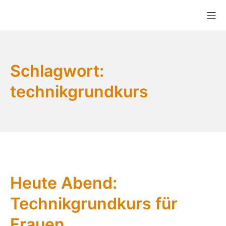
Zum
Mo
Inhalt
Bikekitchen München e.V.
springen
Schlagwort:
technikgrundkurs
Heute Abend:
Technikgrundkurs für
Frauen