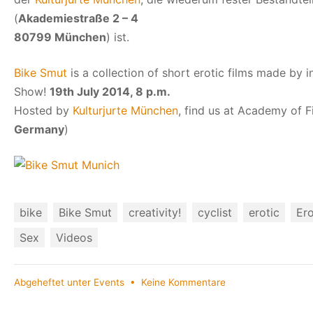
(
Akademiestraße 2 – 4
80799 München
) ist.
Bike Smut
is a collection of short erotic films made by i
Show!
19th July 2014, 8 p.m.
Hosted by
Kulturjurte München
, find us at Academy of F
Germany
)
bike
Bike Smut
creativity!
cyclist
erotic
Ero
Sex
Videos
zu
Abgeheftet unter
Events
•
Keine Kommentare
Bikekitchen