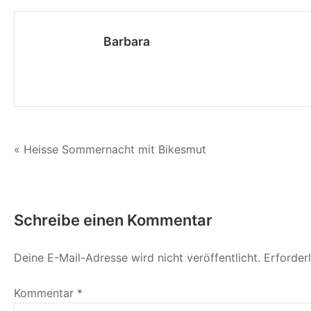
proudly
presents:
Bike
Barbara
Smut
/
A
film
festival
of
radical
Beitragsnavigation
« Heisse Sommernacht mit Bikesmut
pleasure
Schreibe einen Kommentar
Deine E-Mail-Adresse wird nicht veröffentlicht.
Erforder
Kommentar
*