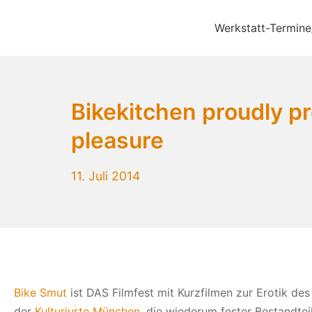
Zum
Inhalt
Werkstatt-Termine
Bikekitchen München 
springen
Bikekitchen proudly pre
pleasure
25.
11. Juli 2014
Oktober
2014
Bike Smut
ist DAS Filmfest mit Kurzfilmen zur Erotik de
der
Kulturjurte München
, die wiederum fester Bestandte