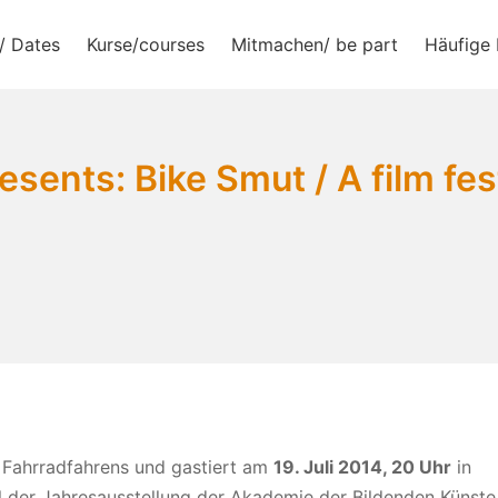
/ Dates
Kurse/courses
Mitmachen/ be part
Häufige 
e.V.
sents: Bike Smut / A film fest
s Fahrradfahrens und gastiert am
19. Juli 2014, 20 Uhr
in
il der Jahresausstellung der Akademie der Bildenden Künste