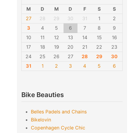
M
D
M
D
F
S
S
27
28
29
30
31
1
2
3
4
5
6
7
8
9
10
11
12
13
14
15
16
17
18
19
20
21
22
23
24
25
26
27
28
29
30
31
1
2
3
4
5
6
Bike Beauties
Belles Padels and Chains
Bikelovin
Copenhagen Cycle Chic