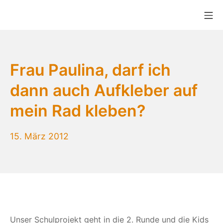
Zum
Mo
Inhalt
Bikekitchen München e.V.
springen
Frau Paulina, darf ich
dann auch Aufkleber auf
mein Rad kleben?
15.
15. März 2012
März
2012
Unser Schulprojekt geht in die 2. Runde und die Kids