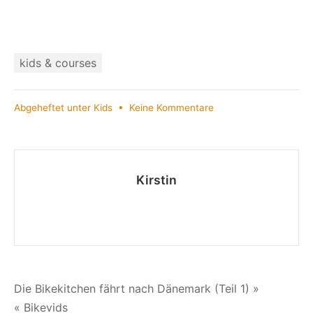
kids & courses
zu
Abgeheftet unter
Kids
•
Keine Kommentare
Frau
Paulina,
darf
ich
Kirstin
dann
auch
Aufkleber
auf
mein
Rad
kleben?
Beitragsnavigation
Die Bikekitchen fährt nach Dänemark (Teil 1) »
« Bikevids