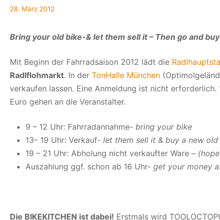
29.
28. März 2012
März
2012
Bring your old bike-& let them sell it – Then go and bu
Mit Beginn der Fahrradsaison 2012 lädt die
Radlhauptst
Radlflohmarkt
. In der
TonHalle München
(Optimolgelände
verkaufen lassen. Eine Anmeldung ist nicht erforderlich
Euro gehen an die Veranstalter.
9 – 12 Uhr: Fahrradannahme-
bring your bike
13– 19 Uhr: Verkauf-
let them sell it & buy a new old
19 – 21 Uhr: Abholung nicht verkaufter Ware –
(hope
Auszahlung ggf. schon ab 16 Uhr-
get your money af
Die BIKEKITCHEN ist dabei!
Erstmals wird TOOLOCTOPUS i