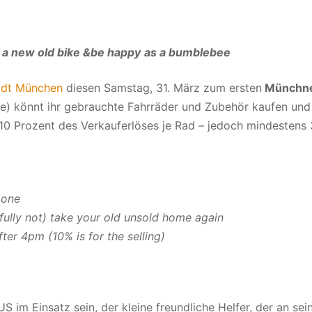
y a new old bike &be happy
as a bumblebee
adt München
diesen Samstag, 31. März zum ersten
Münchn
) könnt ihr gebrauchte Fahrräder und Zubehör kaufen und
. 10 Prozent des Verkauferlöses je Rad – jedoch mindestens 
 one
fully not) take your old unsold home again
ter 4pm (10% is for the selling)
m Einsatz sein, der kleine freundliche Helfer, der an sei