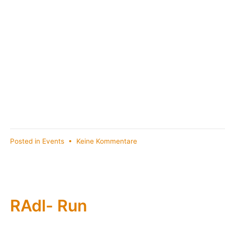
zu
Posted in
Events
•
Keine Kommentare
Loft
it!
Bikekitchen
Donnerstag
14.
RAdl- Run
Juni
ab