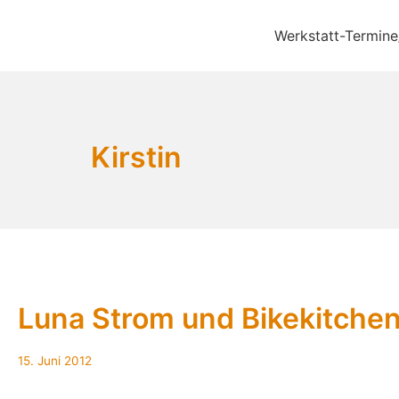
Zum
Inhalt
Werkstatt-Termine
Bikekitchen München 
springen
Kirstin
Luna Strom und Bikekitche
16.
15. Juni 2012
Juni