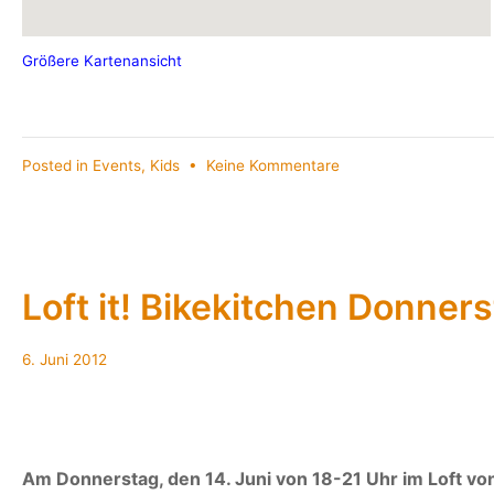
Größere Kartenansicht
zu
Posted in
Events
,
Kids
•
Keine Kommentare
Luna
Strom
und
Bikekitchen
Loft it! Bikekitchen Donners
10.
6. Juni 2012
Juni
2012
Am Donnerstag, den
14. Juni von 18-21 Uhr
im Loft vo