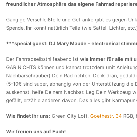
freundlicher Atmosphäre
das eigene Fahrrad reparier
Gängige Verschleißteile und Getränke gibt es gegen Un
Spende.
I
hr könnt natürlich Teile (wie Sattel, Lichter, e
***special guest: DJ Mary Maude – electronical stim
Der Fahrradselbsthilfeabend ist
wie immer für alle
mit 
GAR NICHTS können und kannst trotzdem (mit Anleitung
Nachbarschrauber) Dein Rad richten. Denk dran, geduldi
(5-10€ sind super, abh
ängig von der Unterstützung die 
auskennst, helfe Deinem Nachbar. Leg Dein Werkzeug w
gefällt, erzähle ande
ren davon. Das alles gibt Karmapu
Wie findet Ihr uns:
Green City Loft,
Goethestr. 34
RGB, h
Wir freuen uns auf Euch!