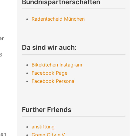
Bündnispartnerschaften
Radentscheid München
er
Da sind wir auch:
3
Bikekitchen Instagram
Facebook Page
Facebook Personal
Further Friends
anstiftung
nen
Green City e.V.