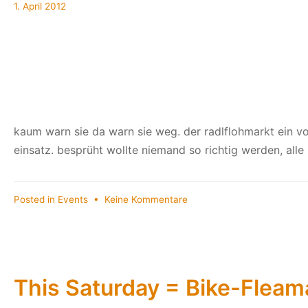
1.
1. April 2012
18
April
Uhr
2012
kaum warn sie da warn sie weg. der radlflohmarkt ein vol
einsatz. besprüht wollte niemand so richtig werden, alle
zu
Posted in
Events
•
Keine Kommentare
RAdl-
Run
This Saturday = Bike-Fleama