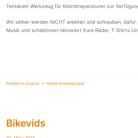
Tentakeln Werkzeug für Kleinstreparaturen zur Verfügung
Wir selber werden NICHT anleiten und schrauben, dafür
Musik und schablonen-tätowiert Eure Räder, T-Shirts U
zu
Posted in
Events
•
Keine Kommentare
This
Saturday
=
Bike-
Fleamarket!!
Bikevids
20. März 2012