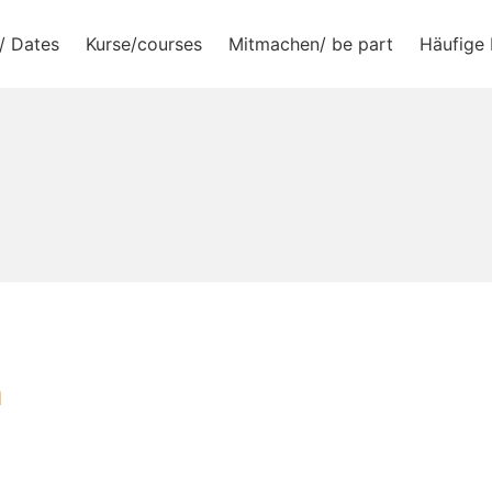
/ Dates
Kurse/courses
Mitmachen/ be part
Häufige 
e.V.
n