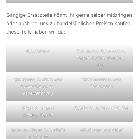
Gängige Ersatzteile könnt ihr gerne selber mitbringen
oder auch bei uns zu handelsüblichen Preisen kaufen.
Diese Teile haben wir da:
Kabelbinder
Gebrauchte Achsmuttern,
Nippel, Kurbelschrauben,
etc.
Schrauben, Muttern und
Schlauchflicken und
Spiralschlauch zur
Felgenband
Kabelverlegung
Felgenband und
Schläuche in 26 und 28 Zoll
Schlauchflicken
Kettenschlösser, Kurbelkeile
Glühbirnen und Kabel
und Kugeln