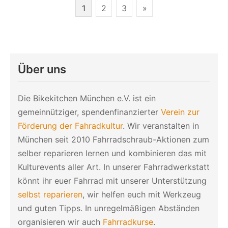
sind
Seitennummerierung
1
2
3
»
ein
der
Riesenprobl
in
Beiträge
München…
Über uns
Die Bikekitchen München e.V. ist ein
gemeinnütziger, spendenfinanzierter
Verein zur
Förderung der Fahradkultur
. Wir veranstalten in
München seit 2010 Fahrradschraub-Aktionen zum
selber reparieren lernen und kombinieren das mit
Kulturevents aller Art. In unserer Fahrradwerkstatt
könnt ihr euer Fahrrad mit unserer Unterstützung
selbst reparieren
, wir helfen euch mit Werkzeug
und guten Tipps. In unregelmäßigen Abständen
organisieren wir auch
Fahrradkurse
.