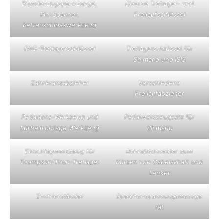
Bowdenzugspannzange,
Diverse Tretlager- und
Pin-Spanner,
Freilaufschlüssel
Kettenschlosswerkzeug
FAG-Tretlagerschlüssel
Tretlagerschlüssel für
Shimano und ISIS
Zahnkranzabzieher
Verschiedene
Freilaufabzieher
Pedalachs-Werkzeug und
Pedalwerkzeugsatz für
Kurbelmontage-Werkzeug
Shimano
Einschlagwerkzeug für
Rohrabschneider zum
Thompson/Thun-Tretlager
Kürzen von Gabelschaft und
Lenker
Zentrierständer
Speichenspannungsmessge
rät