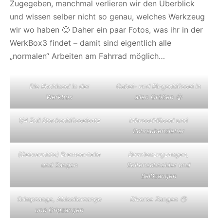
Zugegeben, manchmal verlieren wir den Überblick
und wissen selber nicht so genau, welches Werkzeug
wir wo haben 🙂 Daher ein paar Fotos, was ihr in der
WerkBox3 findet – damit sind eigentlich alle
„normalen“ Arbeiten am Fahrrad möglich…
Die Kochinsel in der
Gabel- und Ringschlüssel in
Werkbox
allen Größen 😉
1/4 Zoll Steckschlüsselsatz
Inbusschlüssel und
Schraubenzieher
(Gebrauchte) Bremsenteile
Bowdenzugzangen,
und Zangen
Seitenschneider und
Beißzangen
Crimpzange, Abisolierzange
Diverse Zangen 😀
und Gripzangen