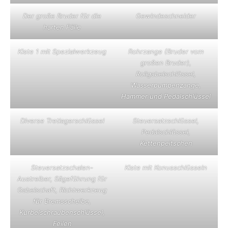
Der große Bruder für die
Gewindeschneider
harten Fälle
Kiste 1 mit Spezialwerkzeug
Rohrzange (Bruder vom
großen Bruder),
Rollgabelschlüssel,
Wasserpumpenzange,
Hammer und Pedalschlüssel
Diverse Tretlagerschlüssel
Steuersatzschlüssel,
Pedalschlüssel,
Kettenpeitschen
Steuersatzschalen-
Kiste mit Konusschlüsseln
Austreiber, Sägeführung für
Gabelschaft, Richtwerkzeug
für Bremsscheibe,
Kurbelschraubenschlüssel,
Feilen