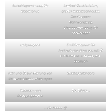
Aufschlagwerkzeug für
Laufrad-Zentrierlehre,
Gabelkonus
großer Rohrabschneider,
Schaltaugen-
Richtwerkzeug,
Einpresswerkzeug für
Steuerlager
Luftpumpen!
Entlüftungsset für
hydraulische Bremsen mit Öl
für Shimano- und Magura-
Bremsen
Fett und Öl zur Wartung von
Montageständers
Shimano-Nabenschaltungen
Schmier- und
Die Bibeln…
Reinigungsmittel
…die Sonne 😉