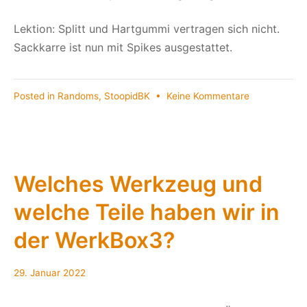
Lektion: Splitt und Hartgummi vertragen sich nicht.
Sackkarre ist nun mit Spikes ausgestattet.
zu
Posted in
Randoms
,
StoopidBK
•
Keine Kommentare
Improvisiere
und
transportiere
Welches Werkzeug und
welche Teile haben wir in
der WerkBox3?
29.
29. Januar 2022
Januar
2022