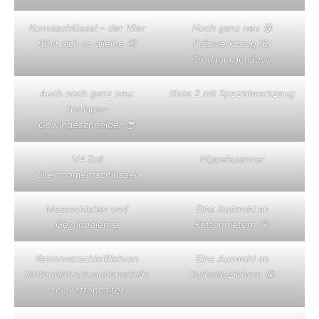
Konusschlüssel – der 16er
Noch ganz neu 😀
fühlt sich so alleine 🙁
Fräswerkzeug für
Tretlagergehäuse
Auch noch ganz neu:
Kiste 2 mit Spezialwerkzeug
Tretlager-
Gewindeschneider 😎
1/4 Zoll
Nippelspanner
Drehmomentschlüssel
Messschieber und
Eine Auswahl an
Gewindelehre
Kettennietern 😀
Kettenverschleißlehren
Eine Auswahl an
Kettenblattschraubenschlüs
Kurbelabziehern 😀
sel, Kettenhalter