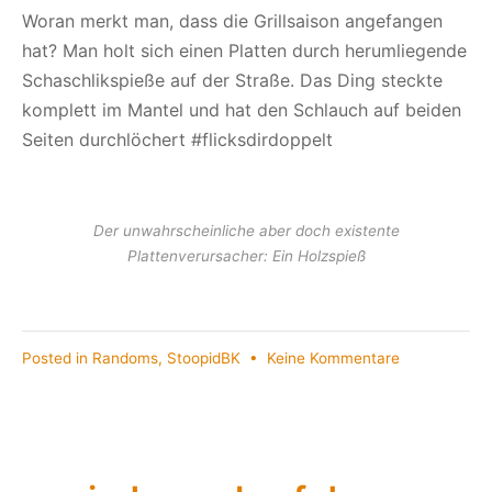
2025
Woran merkt man, dass die Grillsaison angefangen
hat? Man holt sich einen Platten durch herumliegende
Schaschlikspieße auf der Straße. Das Ding steckte
komplett im Mantel und hat den Schlauch auf beiden
Seiten durchlöchert #flicksdirdoppelt
Der unwahrscheinliche aber doch existente
Plattenverursacher: Ein Holzspieß
zu
Posted in
Randoms
,
StoopidBK
•
Keine Kommentare
Start
der
Grillsaison
in
München