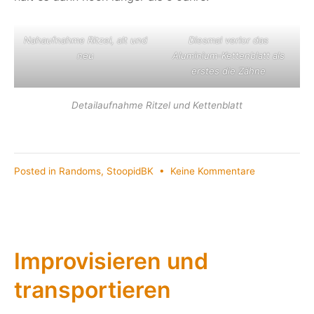
Nahaufnahme Ritzel, alt und
Diesmal verlor das
neu
Aluminium-Kettenblatt als
erstes die Zähne
Detailaufnahme Ritzel und Kettenblatt
zu
Posted in
Randoms
,
StoopidBK
•
Keine Kommentare
…
wieder
mal
auf
dem
Improvisieren und
Zahnfleisch
transportieren
fahren
…