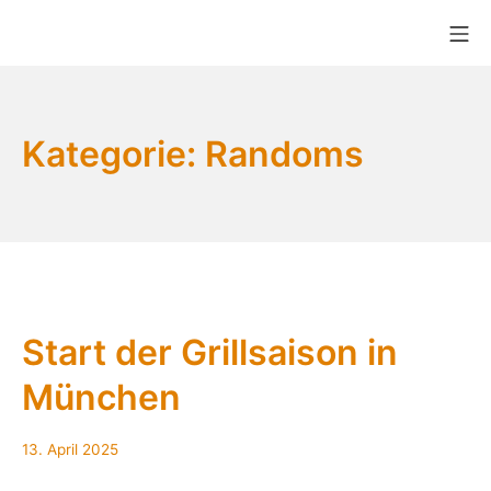
Zum
Mo
Inhalt
Bikekitchen München e.V.
springen
Kategorie:
Randoms
Start der Grillsaison in
München
13.
13. April 2025
April