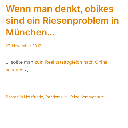
Teile
Wenn man denkt, obikes
haben
sind ein Riesenproblem in
wir
in
München…
der
WerkBox3?
27. November 2017
… sollte man
zum Realitätsabgleich nach China
schauen
🙂
zu
Posted in
Netzfunde
,
Randoms
•
Keine Kommentare
Wenn
man
denkt,
obikes