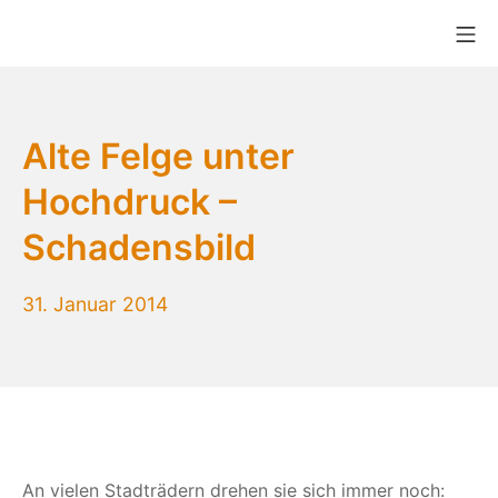
Zum
Mo
Inhalt
Bikekitchen München e.V.
springen
Alte Felge unter
Hochdruck –
Schadensbild
31. Januar 2014
An vielen Stadträdern drehen sie sich immer noch: