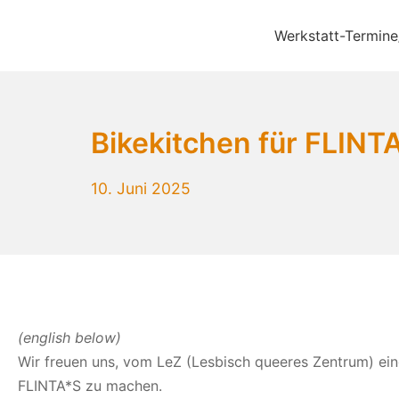
Zum
Inhalt
Werkstatt-Termine
Bikekitchen München 
springen
Bikekitchen für FLINT
10.
10. Juni 2025
Juni
2025
(english below)
Wir freuen uns, vom LeZ (Lesbisch queeres Zentrum) eing
FLINTA*S zu machen.