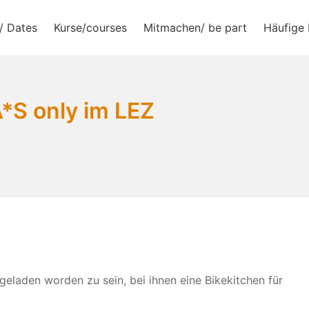
/ Dates
Kurse/courses
Mitmachen/ be part
Häufige 
e.V.
A*S only im LEZ
eladen worden zu sein, bei ihnen eine Bikekitchen für