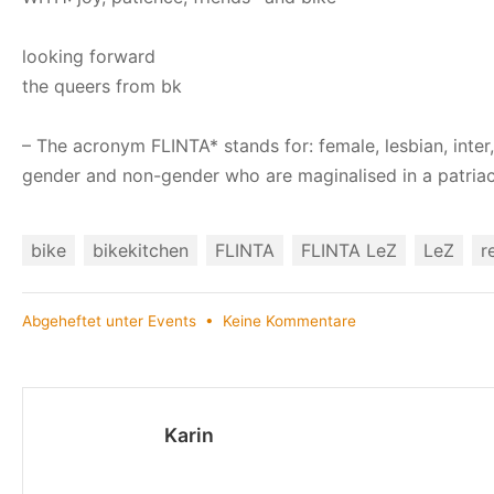
looking forward
the queers from bk
– The acronym FLINTA* stands for: female, lesbian, inter,
gender and non-gender who are maginalised in a patria
bike
bikekitchen
FLINTA
FLINTA LeZ
LeZ
r
zu
Abgeheftet unter
Events
•
Keine Kommentare
Bikekitchen
für
FLINTA*S
only
Karin
im
LEZ