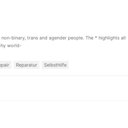
 non-binary, trans and agender people. The * highlights all
chy world-
epair
Reparatur
Selbsthilfe