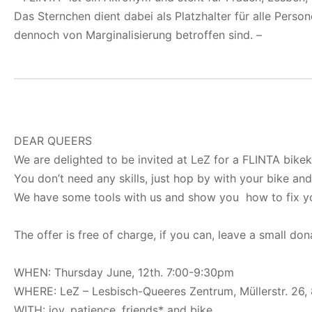
Das Sternchen dient dabei als Platzhalter für alle Perso
dennoch von Marginalisierung betroffen sind. –
DEAR QUEERS
We are delighted to be invited at LeZ for a FLINTA bikek
You don’t need any skills, just hop by with your bike an
We have some tools with us and show you how to fix y
The offer is free of charge, if you can, leave a small dona
WHEN: Thursday June, 12th. 7:00-9:30pm
WHERE: LeZ – Lesbisch-Queeres Zentrum, Müllerstr. 26
WITH: joy, patience, friends* and bike