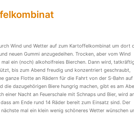
ffelkombinat
durch Wind und Wetter auf zum Kartoffelkombinat um dort 
Öl und neuen Gummi anzugedeihen. Trocken, aber vom Wind
t mal ein (noch) alkoholfreies Bierchen. Dann wird, tatkräfti
ützt, bis zum Abend freudig und konzentriert geschraubt,
e ganze Flotte an Rädern für die Fahrt von der S-Bahn auf
 und die dazugehörigen Biere hungrig machen, gibt es am Ab
ch einer Nacht an Feuerschale mit Schnaps und Bier, wird 
 dass am Ende rund 14 Räder bereit zum Einsatz sind. Der
s nächste mal ein klein wenig schöneres Wetter wünschen u