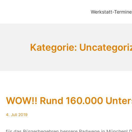
Zum
Inhalt
Werkstatt-Termine
Bikekitchen München 
springen
Kategorie:
Uncategori
WOW!! Rund 160.000 Unter
4.
4. Juli 2019
Juli
2019
für das Bürgerbegehren bessere Radwege in München! Die