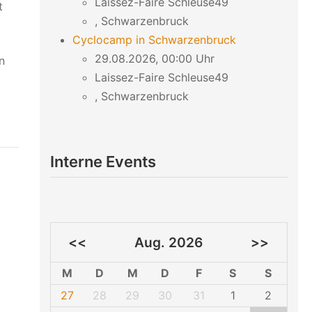
Laissez-Faire Schleuse49
t
, Schwarzenbruck
Cyclocamp in Schwarzenbruck
29.08.2026, 00:00 Uhr
n
Laissez-Faire Schleuse49
, Schwarzenbruck
Interne Events
<<
Aug. 2026
>>
M
D
M
D
F
S
S
27
28
29
30
31
1
2