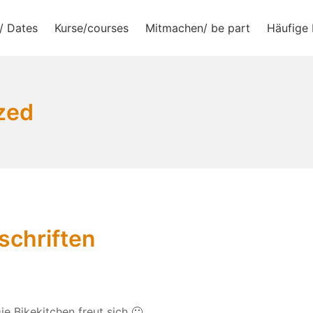
/ Dates
Kurse/courses
Mitmachen/ be part
Häufige 
e.V.
zed
schriften
 Bikekitchen freut sich 🙂