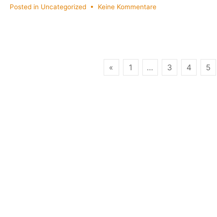
zu
Posted in
Uncategorized
•
Keine Kommentare
Es
weihnachtet
sehr
?
Seitennummerierung
«
1
…
3
4
5
der
Beiträge