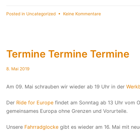
zu
Posted in
Uncategorized
•
Keine Kommentare
Die
Bikekitchen
beim
Kartoffelkombinat
Termine Termine Termine
8.
8. Mai 2019
Mai
2019
Am 09. Mai schrauben wir wieder ab 19 Uhr in der
Werk
Der
Ride for Europe
findet am Sonntag ab 13 Uhr vom Od
gemeinsames Europa ohne Grenzen und Vorurteile.
Unsere
Fahrradglocke
gibt es wieder am 16. Mai mit ne