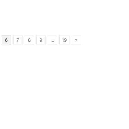
6
7
8
9
…
19
»