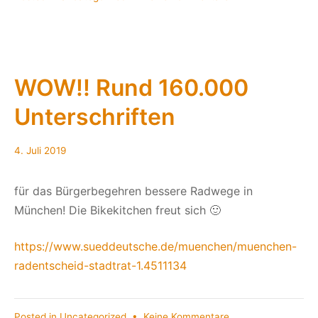
München
muss
handeln!!!
WOW!! Rund 160.000
Unterschriften
4.
4. Juli 2019
Juli
2019
für das Bürgerbegehren bessere Radwege in
München! Die Bikekitchen freut sich 🙂
https://www.sueddeutsche.de/muenchen/muenchen-
radentscheid-stadtrat-1.4511134
zu
Posted in
Uncategorized
•
Keine Kommentare