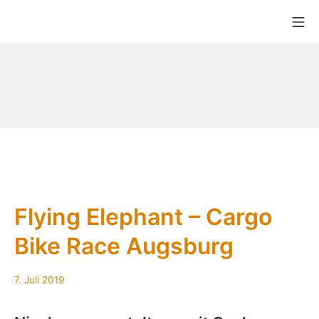
Zum
Mo
Inhalt
Bikekitchen München e.V.
springen
Flying Elephant – Cargo
Bike Race Augsburg
7.
7. Juli 2019
Juli
2019