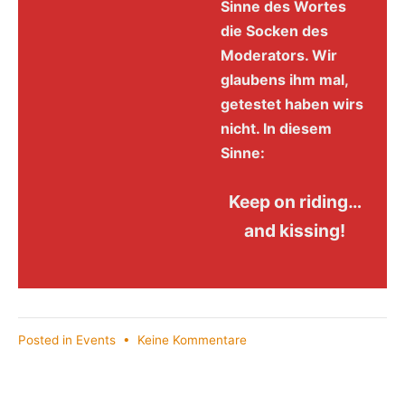
Sinne des Wortes
die Socken des
Moderators. Wir
glaubens ihm mal,
getestet haben wirs
nicht. In diesem
Sinne:
Keep on riding…
and kissing!
zu
Posted in
Events
•
Keine Kommentare
Flying
Elephant
–