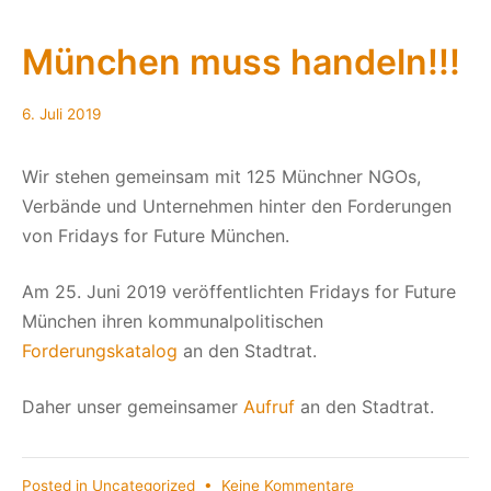
Cargo
Bike
München muss handeln!!!
Race
Augsburg
6.
6. Juli 2019
Juli
2019
Wir stehen gemeinsam mit 125 Münchner NGOs,
Verbände und Unternehmen hinter den Forderungen
von Fridays for Future München.
Am 25. Juni 2019 veröffentlichten Fridays for Future
München ihren kommunalpolitischen
Forderungskatalog
an den Stadtrat.
Daher unser gemeinsamer
Aufruf
an den Stadtrat.
zu
Posted in
Uncategorized
•
Keine Kommentare