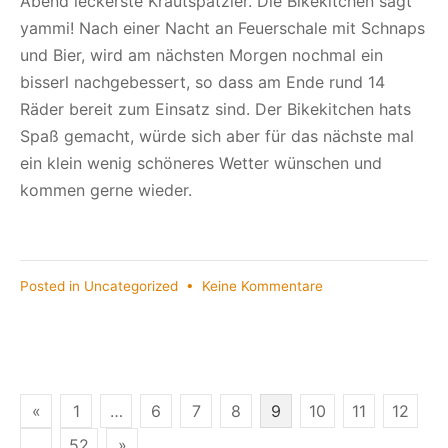
Abend leckerste Krautspätzler. Die Bikekitchen sagt
yammi! Nach einer Nacht an Feuerschale mit Schnaps
und Bier, wird am nächsten Morgen nochmal ein
bisserl nachgebessert, so dass am Ende rund 14
Räder bereit zum Einsatz sind. Der Bikekitchen hats
Spaß gemacht, würde sich aber für das nächste mal
ein klein wenig schöneres Wetter wünschen und
kommen gerne wieder.
zu
Posted in
Uncategorized
•
Keine Kommentare
Die
Bikekitchen
beim
Kartoffelkombinat
Seitennummerierung
«
1
…
6
7
8
9
10
11
12
…
52
»