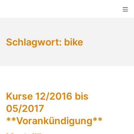
Zum
Mo
Inhalt
Bikekitchen München e.V.
springen
Schlagwort:
bike
Kurse 12/2016 bis
05/2017
**Vorankündigung**