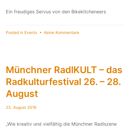
Ein freudiges Servus von den Bikekitcheneers
zu
Posted in
Events
•
Keine Kommentare
Oans,
zwoa,
drei,
bikekitchen!
Münchner RadlKULT – das
Radkulturfestival 26. – 28.
August
23. August 2016
„Wie kreativ und vielfältig die Münchner Radlszene