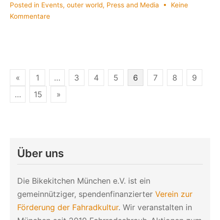
Posted in
Events
,
outer world
,
Press and Media
•
Keine
zu
Kommentare
bikekitchen
@
Skillz
Bazaar
/
Seitennummerierung
«
1
…
3
4
5
6
7
8
9
Impressionen
der
…
15
»
aus
dem
Beiträge
Kreativquartier
Über uns
Die Bikekitchen München e.V. ist ein
gemeinnütziger, spendenfinanzierter
Verein zur
Förderung der Fahradkultur
. Wir veranstalten in