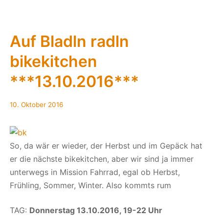
12/2016
bis
05/2017
**Vorank
Auf Bladln radln
bikekitchen
***13.10.2016***
10.
10. Oktober 2016
Oktober
2016
So, da wär er wieder, der Herbst und im Gepäck hat
er die nächste bikekitchen, aber wir sind ja immer
unterwegs in Mission Fahrrad, egal ob Herbst,
Frühling, Sommer, Winter. Also kommts rum
TAG:
Donnerstag 13.10.2016, 19-22 Uhr