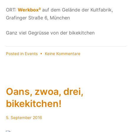
ORT:
Werkbox³
auf dem Gelände der Kultfabrik,
Grafinger Straße 6, München
Ganz viel Gegrüsse von der bikekitchen
zu
Posted in
Events
•
Keine Kommentare
Auf
Bladln
radln
bikekitchen
***13.10.2016***
Oans, zwoa, drei,
bikekitchen!
5. September 2016