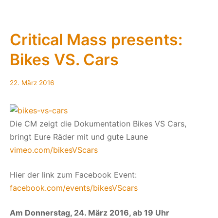
zum
Thema
Radverke
Critical Mass presents:
am
Bikes VS. Cars
8.
Juni
in
22.
22. März 2016
München
März
2016
Die CM zeigt die Dokumentation Bikes VS Cars,
bringt Eure Räder mit und gute Laune
vimeo.com/bikesVScars
Hier der link zum Facebook Event:
facebook.com/events/bikesVScars
Am Donnerstag, 24. März 2016, ab 19 Uhr