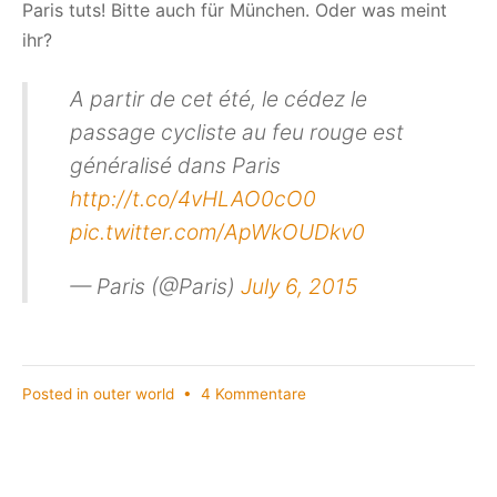
Paris tuts! Bitte auch für München. Oder was meint
ihr?
A partir de cet été, le cédez le
passage cycliste au feu rouge est
généralisé dans Paris
http://t.co/4vHLAO0cO0
pic.twitter.com/ApWkOUDkv0
— Paris (@Paris)
July 6, 2015
zu
Posted in
outer world
•
4 Kommentare
Grüner
Pfeil
für
Radler