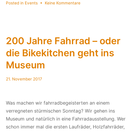
zu
Posted in
Events
•
Keine Kommentare
Flying
Elephant
–
Cargo
Bike
200 Jahre Fahrrad – oder
Race
die Bikekitchen geht ins
Augsburg
Museum
21. November 2017
Was machen wir fahrradbegeisterten an einem
verregneten stürmischen Sonntag? Wir gehen ins
Museum und natürlich in eine Fahrradausstellung. Wer
schon immer mal die ersten Laufräder, Holzfahrräder,