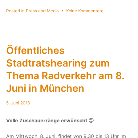
zu
Posted in
Press and Media
•
Keine Kommentare
200
Jahre
Fahrrad
–
oder
Öffentliches
die
Stadtratshearing zum
Bikekitchen
geht
Thema Radverkehr am 8.
ins
Museum
Juni in München
5.
5. Juni 2016
Juni
2016
Volle Zuschauerränge erwünscht 🙂
Am Mittwoch, 8. Juni, findet von 9.30 bis 13 Uhr im