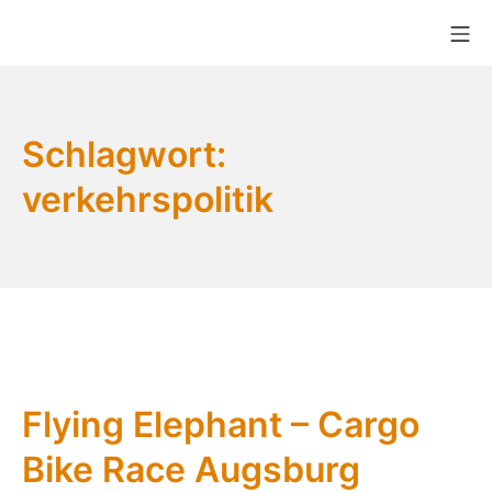
Zum
Mo
Inhalt
Bikekitchen München e.V.
springen
Schlagwort:
verkehrspolitik
Flying Elephant – Cargo
Bike Race Augsburg